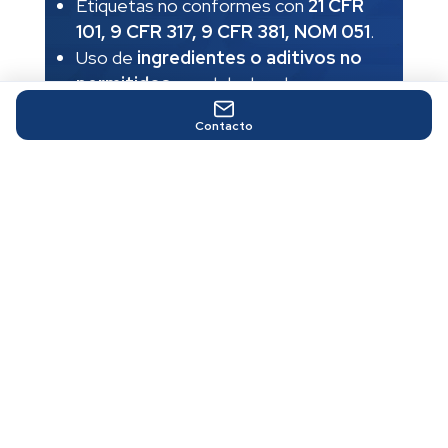
Etiquetas no conformes con
21 CFR
101, 9 CFR 317, 9 CFR 381, NOM 051
.
Uso de
ingredientes o aditivos no
permitidos
o mal declarados.
Incumplimiento de requisitos de
Contacto
inocuidad, trazabilidad y
documentación
.
Solicitar diagnóstico