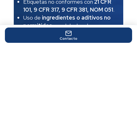
Etiquetas no conformes con
21 CFR
101, 9 CFR 317, 9 CFR 381, NOM 051
.
Uso de
ingredientes o aditivos no
permitidos
o mal declarados.
Incumplimiento de requisitos de
Contacto
inocuidad, trazabilidad y
documentación
.
Solicitar diagnóstico